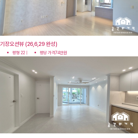
기장오션뷰 (26,6,29 완성)
평형 22 |
평당 가격74만원