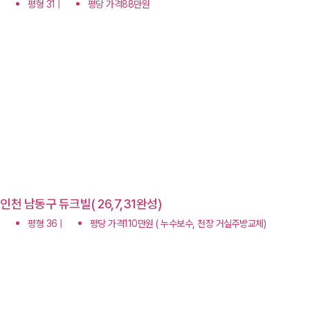
평형 31 |
평당 가격88만원
인천 남동구 듀크빌( 26,7,31완성)
평형 36 |
평당 가격110만원 ( 누수보수, 천장 거실주방교체)