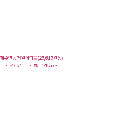
제주연동 제일아파트(26,6,13완성)
평형 24 |
평당 가격102만원