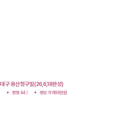
대구 용산청구빌(26,6,18완성)
평형 44 |
평당 가격99만원