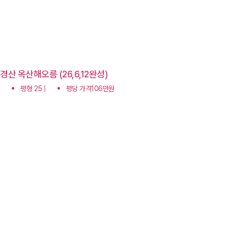
경산 옥산해오름 (26,6,12완성)
평형 25 |
평당 가격106만원