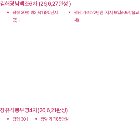
김해광남백조6차 (26,6,27완성 )
평형 30평 방3,욕1 (90년시
평당 가격122만원 (샤시,보일러포함올교
공) |
체)
장유석봉부영4차(26,6,21완성)
평형 30 |
평당 가격85만원