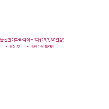
울산현대파라다이스1차(26,7,30완성)
평형 22 |
평당 가격118만원