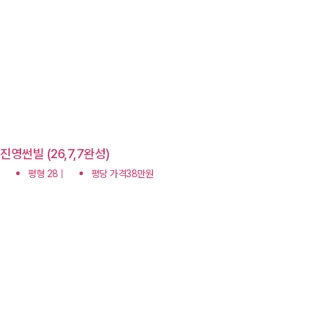
진영썬빌 (26,7,7완성)
평형 28 |
평당 가격38만원